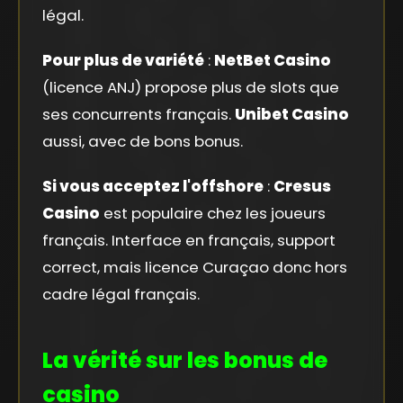
légal.
Pour plus de variété
:
NetBet Casino
(licence ANJ) propose plus de slots que
ses concurrents français.
Unibet Casino
aussi, avec de bons bonus.
Si vous acceptez l'offshore
:
Cresus
Casino
est populaire chez les joueurs
français. Interface en français, support
correct, mais licence Curaçao donc hors
cadre légal français.
La vérité sur les bonus de
casino