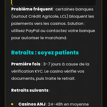
Problème fréquent
: certaines banques
(surtout Crédit Agricole, LCL) bloquent les
paiements vers les casinos. Solution :
utilisez PayPal ou contactez votre banque
pour autoriser le marchand.
Retraits : soyez patients
Première fois
: 3-7 jours à cause de la
vérification KYC. Le casino vérifie vos
documents, puis traite le retrait.
Retraits suivants
:
Casinos ANJ
: 24-48h en moyenne