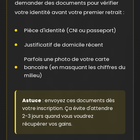
demander des documents pour vérifier
votre identité avant votre premier retrait :
Pièce d'identité (CNI ou passeport)
Justificatif de domicile récent
Parfois une photo de votre carte
bancaire (en masquant les chiffres du
milieu)
Astuce
: envoyez ces documents dès
votre inscription. Ça évite d'attendre
2-3 jours quand vous voudrez
récupérer vos gains.