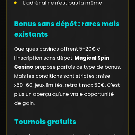
L'adrénaline n'est pas la même
Bonus sans dépôt : rares mais
existants
Quelques casinos offrent 5-20€ à
l'inscription sans dépôt.
Magical Spin
Casino
propose parfois ce type de bonus.
Mais les conditions sont strictes : mise
x50-60, jeux limités, retrait max 50€. C'est
plus un aperçu qu'une vraie opportunité
de gain.
Tournois gratuits