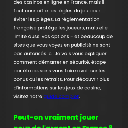
des casinos en ligne en France, mais il
faut connaître les règles du jeu pour
éviter les pièges. La réglementation
française protège les joueurs, mais elle
limite aussi vos options - et beaucoup de
sites que vous voyez en publicité ne sont
pas autorisés ici. Je vais vous expliquer
comment démarrer en sécurité, étape
par étape, sans vous faire avoir sur les
bonus ou les retraits. Pour découvrir plus
d'informations sur les jeux de casino,
visitez notre
guide complet
.
Peut-on vraiment jouer