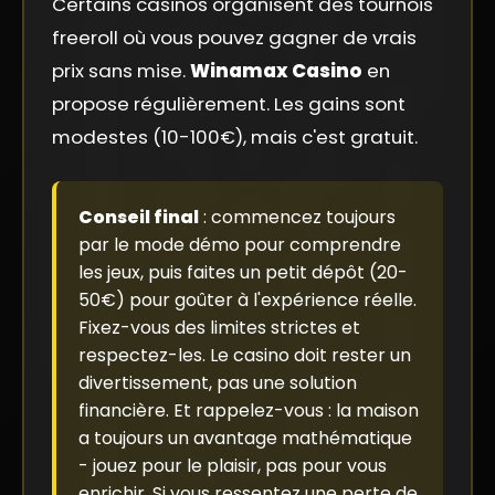
Certains casinos organisent des tournois
freeroll où vous pouvez gagner de vrais
prix sans mise.
Winamax Casino
en
propose régulièrement. Les gains sont
modestes (10-100€), mais c'est gratuit.
Conseil final
: commencez toujours
par le mode démo pour comprendre
les jeux, puis faites un petit dépôt (20-
50€) pour goûter à l'expérience réelle.
Fixez-vous des limites strictes et
respectez-les. Le casino doit rester un
divertissement, pas une solution
financière. Et rappelez-vous : la maison
a toujours un avantage mathématique
- jouez pour le plaisir, pas pour vous
enrichir. Si vous ressentez une perte de