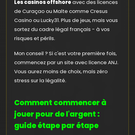
Les casinos offshore
avec des licences
de Curaçao ou Malte comme Cresus
Casino ou Lucky31. Plus de jeux, mais vous
sortez du cadre légal français - à vos
risques et périls.
Mon conseil ? Si c'est votre première fois,
commencez par un site avec licence ANJ.
Vous aurez moins de choix, mais zéro
stress sur la légalité.
Comment commencer à
jouer pour de l'argent :
guide étape par étape