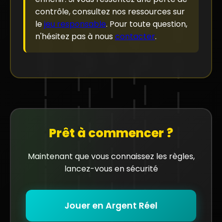
contrôle, consultez nos ressources sur
le
jeu responsable
. Pour toute question,
n'hésitez pas à nous
contacter
.
Prêt à commencer ?
Maintenant que vous connaissez les règles,
lancez-vous en sécurité
Jouer en Argent Réel