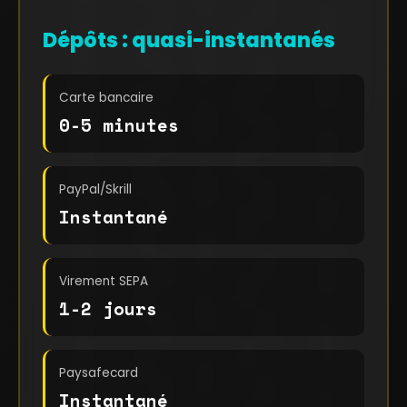
Dépôts : quasi-instantanés
Carte bancaire
0-5 minutes
PayPal/Skrill
Instantané
Virement SEPA
1-2 jours
Paysafecard
Instantané