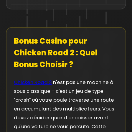
Bonus Casino pour
Chicken Road 2 : Quel
Bonus Choisir ?
Chicken Road 2
n'est pas une machine à
sous classique - c'est un jeu de type
"crash" où votre poule traverse une route
en accumulant des multiplicateurs. Vous
devez décider quand encaisser avant
qu'une voiture ne vous percute. Cette