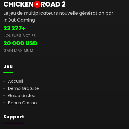
CHICKEN
ROAD 2
Le jeu de multiplicateurs nouvelle génération par
InOut Gaming
23 277+
JOUEURS ACTIFS
20 000 USD
GAIN MAXIMUM
Jeu
Accueil
Démo Gratuite
Guide du Jeu
Bonus Casino
Support