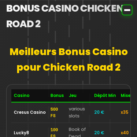
BONUS CASINO CHICKEN
ROAD 2
Meilleurs Bonus Casino
pour Chicken Road 2
Casino
Bonus
Jeu
Dépôt Min
Mise
various
500
Cresus Casino
20 €
x35
FS
slots
Book of
100
Lucky8
20 €
x40
FS
Dead