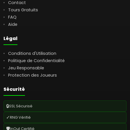
Contact
Tours Gratuits
FAQ
Aide
Légal
Conditions d'Utilisation
Politique de Confidentialité
Jeu Responsable
Protection des Joueurs
Sécurité
🔒
SSL Sécurisé
✓
RNG Vérifié
🛡️
InOut Certifié