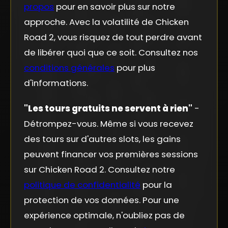
propos
pour en savoir plus sur notre
approche. Avec la volatilité de Chicken
Road 2, vous risquez de tout perdre avant
de libérer quoi que ce soit. Consultez nos
conditions générales
pour plus
d'informations.
"Les tours gratuits ne servent à rien"
-
Détrompez-vous. Même si vous recevez
des tours sur d'autres slots, les gains
peuvent financer vos premières sessions
sur Chicken Road 2. Consultez notre
politique de confidentialité
pour la
protection de vos données. Pour une
expérience optimale, n'oubliez pas de