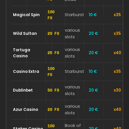
100
Starburst
Magical Spin
10 €
x35
FS
various
20 FS
Wild Sultan
20 €
x35
slots
various
Tortuga
25 FS
20 €
x40
Casino
slots
100
Starburst
Casino Extra
10 €
x35
FS
various
50 FS
Dublinbet
20 €
x30
slots
various
20 FS
Azur Casino
20 €
x40
slots
Book of
100
Stakes Casino
20 €
x40